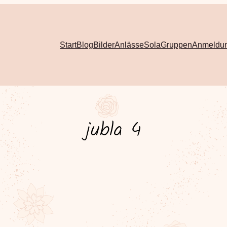
Start
Blog
Bilder
Anlässe
Sola
Gruppen
Anmeldu
jubla 4