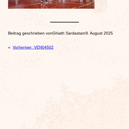
Beitrag geschrieben von
Ghiath Sardast
am
9. August 2025
«
Vorheriger:
VEN04502