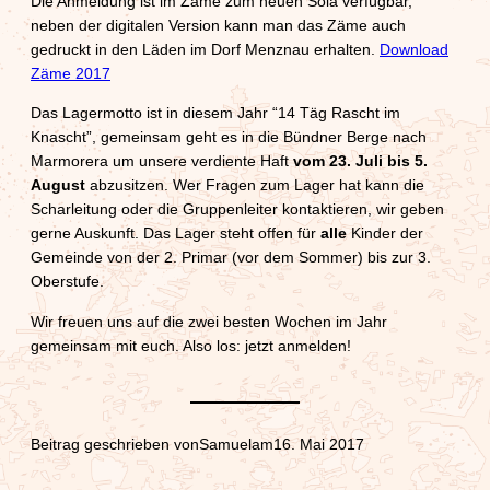
Die Anmeldung ist im Zäme zum neuen Sola verfügbar,
neben der digitalen Version kann man das Zäme auch
gedruckt in den Läden im Dorf Menznau erhalten.
Download
Zäme 2017
Das Lagermotto ist in diesem Jahr “14 Täg Rascht im
Knascht”, gemeinsam geht es in die Bündner Berge nach
Marmorera um unsere verdiente Haft
vom 23. Juli bis 5.
August
abzusitzen. Wer Fragen zum Lager hat kann die
Scharleitung oder die Gruppenleiter kontaktieren, wir geben
gerne Auskunft. Das Lager steht offen für
alle
Kinder der
Gemeinde von der 2. Primar (vor dem Sommer) bis zur 3.
Oberstufe.
Wir freuen uns auf die zwei besten Wochen im Jahr
gemeinsam mit euch. Also los: jetzt anmelden!
Beitrag geschrieben von
Samuel
am
16. Mai 2017