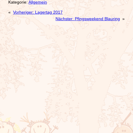
Kategorie:
Allgemein
«
Vorheriger:
Lagertag 2017
Nächster:
Pfingsweekend Blauring
»