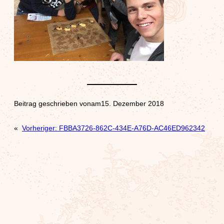
Beitrag geschrieben von
am
15. Dezember 2018
«
Vorheriger:
FBBA3726-862C-434E-A76D-AC46ED962342