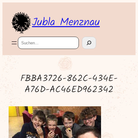
Zum
Inhalt
Jubla Menznau
springen
Suchen
FBBA3726-862C-434E-
A76D-AC46ED962342